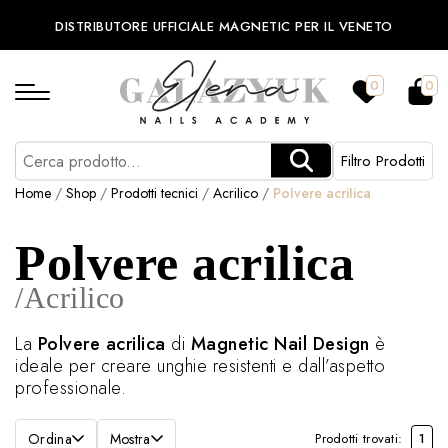
DISTRIBUTORE UFFICIALE MAGNETIC PER IL VENETO
0
0
Filtro Prodotti
Home
/
Shop
/
Prodotti tecnici
/
Acrilico
/
Polvere acrilica
Polvere acrilica
/Acrilico
La
Polvere acrilica
di
Magnetic Nail Design
è
ideale per creare unghie resistenti e dall’aspetto
professionale.
Ordina
Mostra
Prodotti trovati:
1