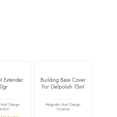
l Extender
Building Base Cover
Fiber 
0gr
For Gelpolish 15ml
Co
 Nail Design
Magnetic Nail Design
Magne
04202
103406