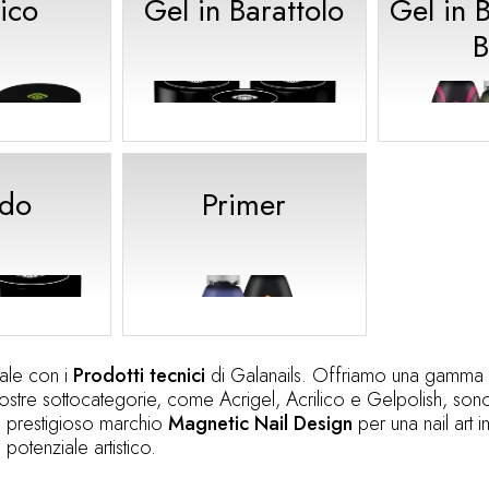
lico
Gel in Barattolo
Gel in 
B
ido
Primer
nale con i
Prodotti tecnici
di Galanails. Offriamo una gamma dive
stre sottocategorie, come Acrigel, Acrilico e Gelpolish, sono
il prestigioso marchio
Magnetic Nail Design
per una nail art 
o potenziale artistico.