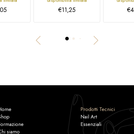
à limitata
disponibilità limitata
disponibi
,05
€11,25
€4
Home
Prodotti Tecnici
Shop
Nail Art
Formazione
Essenziali
Chi siamo