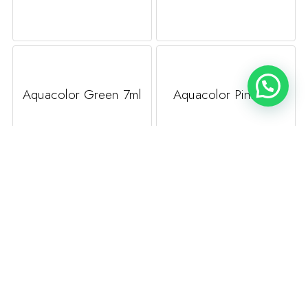
Aquacolor Green 7ml
Aquacolor Pink 7ml
Magnetic Nail Design
Magnetic Nail Design
200301
200300
€5,66
€5,66