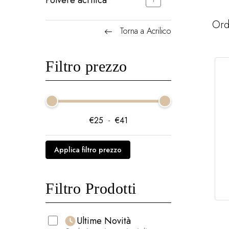
Polvere acrilica
1
Ord
Torna a Acrilico
Filtro prezzo
€
25
-
€
41
Applica filtro prezzo
Filtro Prodotti
Ultime Novità