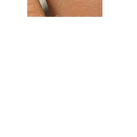
La base della
perfezione
RINFORZO
PROFESSIONALE
ADESIONE OTTIMALE.
FLESSIBILITÀ IDEALE.
PROTEZIONE
DURATURA.
scopri tutti i
prodotti