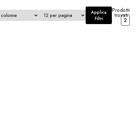
Prodotti
Applica
trovati:
Filtri
2