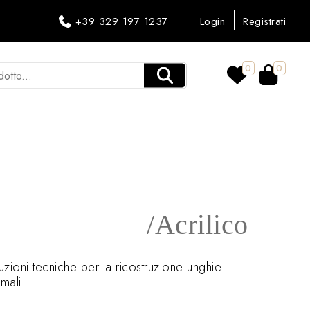
+39 329 197 1237
Login
Registrati
0
0
/Acrilico
zioni tecniche per la ricostruzione unghie.
mali.