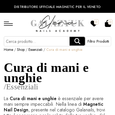
DISTRIBUTORE UFFICIALE MAGNETIC PER IL VENETO
0
0
Filtro Prodotti
Home
/
Shop
/
Essenziali
/
Cura di mani e unghie
Cura di mani e
unghie
/Essenziali
La
Cura di mani e unghie
è essenziale per avere
mani sempre impeccabili. Nella linea di
Magnetic
Nail Design
, presente nel catalogo Galanails, trovi