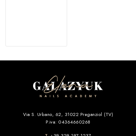
Via S. Urbano, 62, 31022 Preganziol (TV)
P.iva: 04364660268
T.
+39 329 197 1237