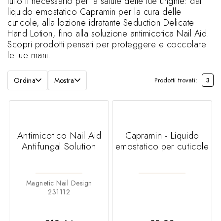
tutto il necessario per la salute delle tue unghie: dal
liquido emostatico Capramin per la cura delle
cuticole, alla lozione idratante Seduction Delicate
Hand Lotion, fino alla soluzione antimicotica Nail Aid.
Scopri prodotti pensati per proteggere e coccolare
le tue mani.
Ordina
Mostra
Prodotti trovati:
3
Antimicotico Nail Aid
Capramin - Liquido
Antifungal Solution
emostatico per cuticole
Magnetic Nail Design
231112