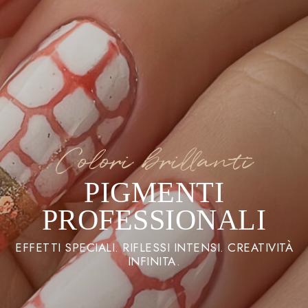
Colori brillanti
PIGMENTI
PROFESSIONALI
EFFETTI SPECIALI. RIFLESSI INTENSI. CREATIVITÀ
INFINITA.