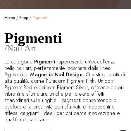
Home
/
Shop
/
Pigmenti
Pigmenti
/Nail Art
La categoria
Pigmenti
rappresenta un’eccellenza
nella nail art, perfettamente incarnata dalla linea
Pigmenti di
Magnetic Nail Design
. Questi prodotti di
alta qualità, come l’Unicorn Pigment Pink, Unicorn
Pigment Red e Unicorn Pigment Silver, offrono colori
vibranti e sfumature uniche per creare effetti
straordinari sulle unghie. I pigmenti consentendo di
esplorare la creatività con sfumature iridescenti e
riflessi cangianti. Ideali per chi cerca innovazione e
qualità nel nail care.