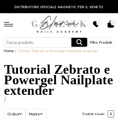
DISTRIBUTORE UFFICIALE MAGNETIC PER IL VENETO
0
0
Filtro Prodotti
Home
/
Tutorial Zebrato e Powergel Nailplate extender
Tutorial Zebrato e
Powergel Nailplate
extender
/
Ordina
Mostra
Prodotti trovati:
2