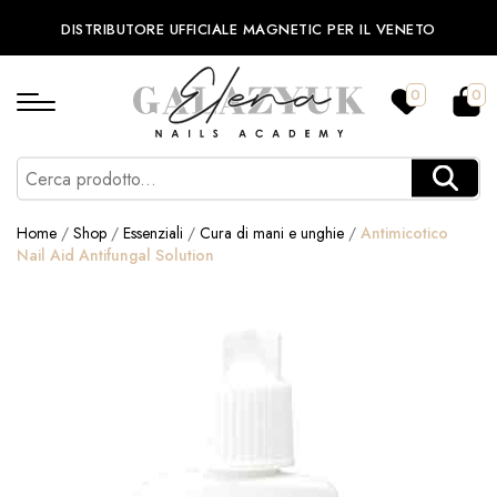
DISTRIBUTORE UFFICIALE MAGNETIC PER IL VENETO
0
0
Home
/
Shop
/
Essenziali
/
Cura di mani e unghie
/
Antimicotico
Nail Aid Antifungal Solution