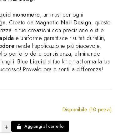
iquid monomero
, un must per ogni
ign
. Creato da
Magnetic Nail Design
, questo
izza le tue creazioni con precisione e stile.
rapida
e uniforme garantisce risultati duraturi,
 odore
rende l'applicazione più piacevole.
ollo perfetto della consistenza, eliminando
iungi il
Blue Liquid
al tuo kit e trasforma la tua
 successo! Provalo ora e senti la differenza!
Disponibile (10 pezzi)
+
Aggiungi al carrello