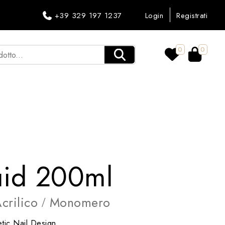
+39 329 197 1237
Login
Registrati
0
0
uid 200ml
crilico
Monomero
/
tic Nail Design