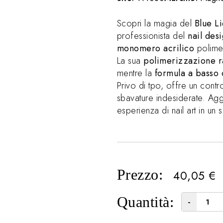
Scopri la magia del
Blue L
professionista del
nail des
monomero acrilico
polimer
La sua
polimerizzazione 
mentre la
formula a basso
Privo di tpo, offre un contr
sbavature indesiderate. Agg
esperienza di nail art in un
Prezzo:
40,05
€
Quantità:
-