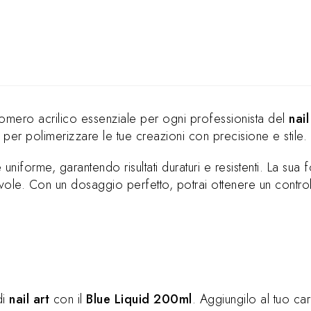
omero acrilico essenziale per ogni professionista del
nai
per polimerizzare le tue creazioni con precisione e stile.
 uniforme, garantendo risultati duraturi e resistenti. La su
le. Con un dosaggio perfetto, potrai ottenere un controllo
di
nail art
con il
Blue Liquid 200ml
. Aggiungilo al tuo car