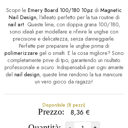
Scopri le
Emery Board 100/180 10pz
di
Magnetic
Nail Design
, l'alleato perfetto per la tua routine di
nail art
. Queste lime, con doppia grana 100/180,
sono ideali per modellare e rifinire le unghie con
precisione e delicatezza, senza danneggiarle.
Perfette per preparare le unghie prima di
polimerizzare
gel o smalti. E la cosa migliore? Sono
completamente prive di tpo, garantendo un risultato
professionale e sicuro. Indispensabili per ogni amante
del
nail design
, queste lime rendono la tua manicure
un vero gioco da ragazzi!
Disponibile (8 pezzi)
Prezzo:
8,36
€
Quantità:
-
+