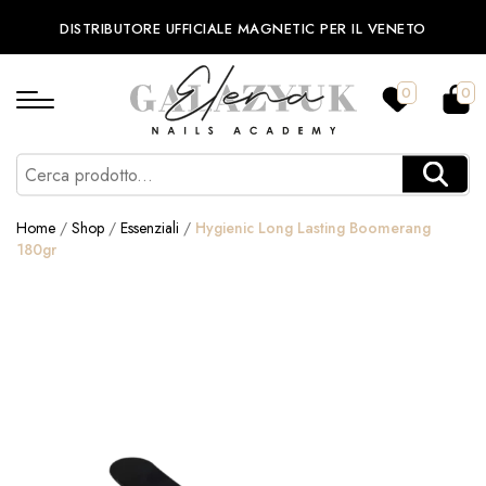
DISTRIBUTORE UFFICIALE MAGNETIC PER IL VENETO
0
0
Home
/
Shop
/
Essenziali
/
Hygienic Long Lasting Boomerang
180gr