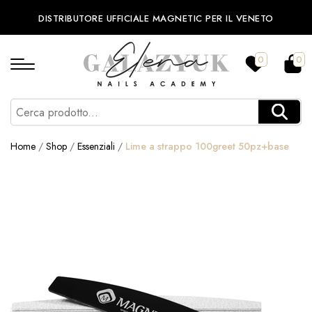
DISTRIBUTORE UFFICIALE MAGNETIC PER IL VENETO
0
0
Home
/
Shop
/
Essenziali
/
Lime a strappo 100greet 50pz+base