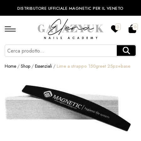
DISTRIBUTORE UFFICIALE MAGNETIC PER IL VENETO
0
0
Home
/
Shop
/
Essenziali
/
Lime a strappo 150greet 25pz+base