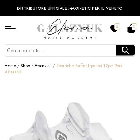
DISTRIBUTORE UFFICIALE MAGNETIC PER IL VENETO
0
0
Home
/
Shop
/
Essenziali
/
Ricariche Buffer Igienici 12pz Pink
Abrasivi