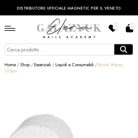
DISTRIBUTORE UFFICIALE MAGNETIC PER IL VENETO
0
0
Home
/
Shop
/
Essenziali
/
Liquidi e Consumabili
/
Brush Wipes
125pz