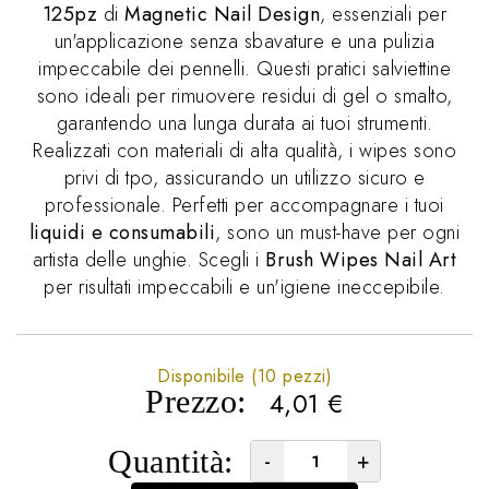
125pz
di
Magnetic Nail Design
, essenziali per
un'applicazione senza sbavature e una pulizia
impeccabile dei pennelli. Questi pratici salviettine
sono ideali per rimuovere residui di gel o smalto,
garantendo una lunga durata ai tuoi strumenti.
Realizzati con materiali di alta qualità, i wipes sono
privi di tpo, assicurando un utilizzo sicuro e
professionale. Perfetti per accompagnare i tuoi
liquidi e consumabili
, sono un must-have per ogni
artista delle unghie. Scegli i
Brush Wipes Nail Art
per risultati impeccabili e un'igiene ineccepibile.
Disponibile (10 pezzi)
Prezzo:
4,01
€
Quantità:
-
+