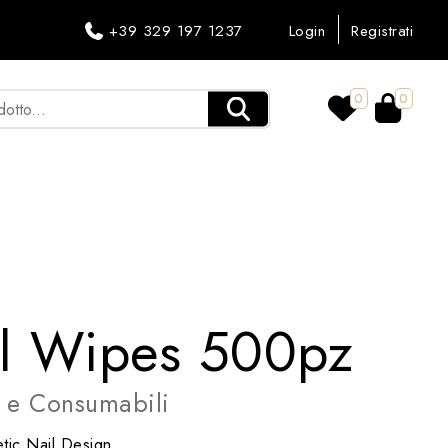
+39 329 197 1237
Login
Registrati
0
0
il Wipes 500pz
i e Consumabili
tic Nail Design