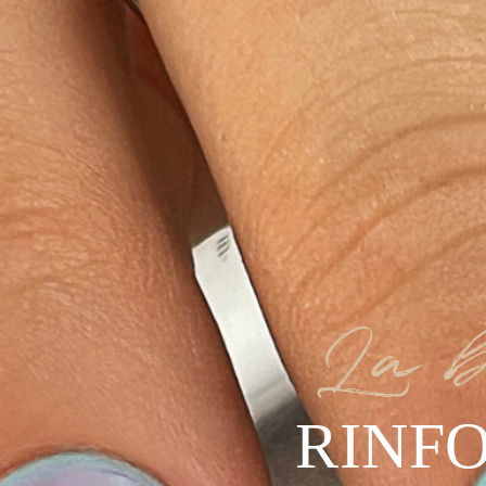
La b
RINF