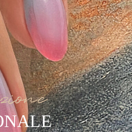
zione
ONALE