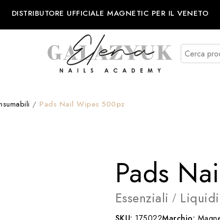
DISTRIBUTORE UFFICIALE MAGNETIC PER IL VENETO
nsumabili
/
Pads Nail Wipes 500pz
Pads Na
Essenziali
Liquid
/
SKU:
175022
Marchio:
Magne