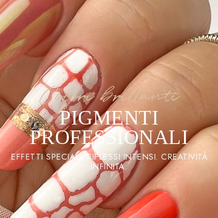
Colori brillanti
PIGMENTI
PROFESSIONALI
EFFETTI SPECIALI. RIFLESSI INTENSI. CREATIVITÀ
INFINITA.