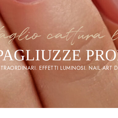
aglio cattura 
 PAGLIUZZE PRO
 STRAORDINARI. EFFETTI LUMINOSI. NAIL ART D