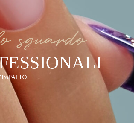
lo sguardo
FESSIONALI
’IMPATTO.