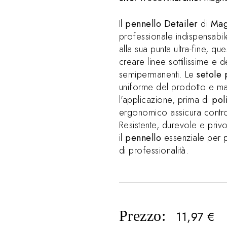
Il
pennello Detailer
di
Mag
professionale indispensabil
alla sua punta ultra-fine, qu
creare linee sottilissime e 
semipermanenti. Le
setole 
uniforme del prodotto e m
l'applicazione, prima di
pol
ergonomico assicura control
Resistente, durevole e priv
il
pennello
essenziale per po
di professionalità.
Prezzo:
11,97
€