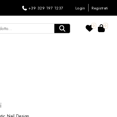
+39 329 197 1237
Login
Registrati
0
0
i
tic Nail Design