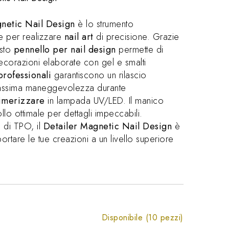
netic Nail Design
è lo strumento
e per realizzare
nail art
di precisione. Grazie
esto
pennello per nail design
permette di
decorazioni elaborate con gel e smalti
professionali
garantiscono un rilascio
assima maneggevolezza durante
imerizzare
in lampada UV/LED. Il manico
lo ottimale per dettagli impeccabili.
o di TPO, il
Detailer Magnetic Nail Design
è
rtare le tue creazioni a un livello superiore
Disponibile (10 pezzi)