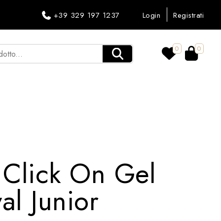
+39 329 197 1237
Login
Registrati
0
0
 Click On Gel
al Junior