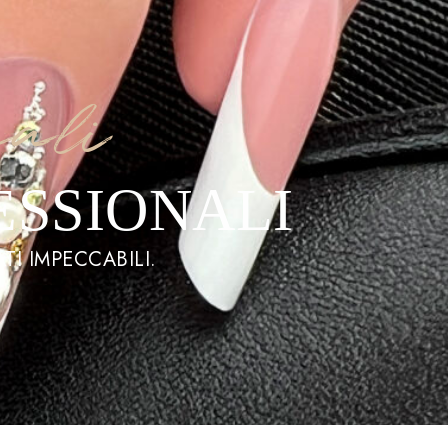
nali
ESSIONALI
TI IMPECCABILI.