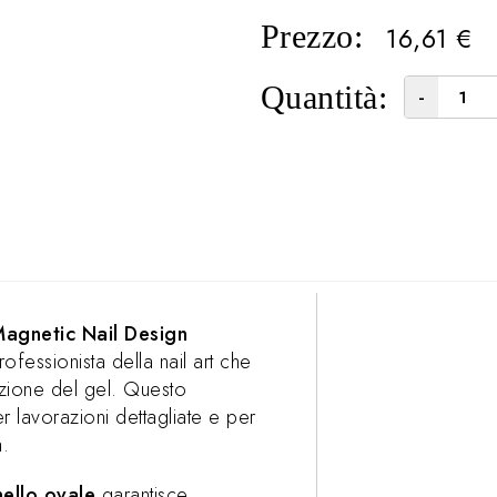
Prezzo:
16,61
€
Quantità:
-
agnetic Nail Design
fessionista della nail art che
azione del gel. Questo
r lavorazioni dettagliate e per
a.
ello ovale
garantisce