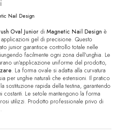
i
tic Nail Design
ush Oval Junior
di
Magnetic Nail Design
è
 applicazioni gel di precisione. Questo
to junior garantisce controllo totale nelle
ggiungendo facilmente ogni zona dell'unghia. Le
rano un'applicazione uniforme del prodotto,
zzare
. La forma ovale si adatta alla curvatura
sia per unghie naturali che estensioni. Il pratico
a sostituzione rapida della testina, garantendo
i costanti. Le setole mantengono la forma
si utilizzi. Prodotto professionale privo di
.