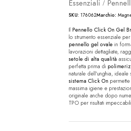
Essenziali
Pennell
/
SKU:
176062
Marchio:
Magne
Il
Pennello Click On Gel Br
lo strumento essenziale per
pennello gel ovale
in forma
lavorazioni dettagliate, ra
setole di alta qualità
assicu
perfetta prima di
polimeri
naturale dell'unghia, ideale 
sistema Click On
permette l
massima igiene e prestazion
originale anche dopo numero
TPO per risultati impeccabili