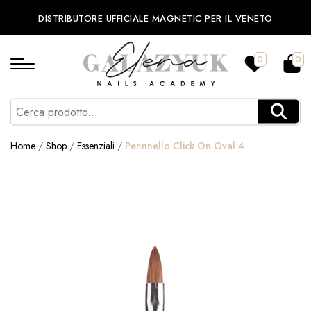
DISTRIBUTORE UFFICIALE MAGNETIC PER IL VENETO
0
0
Home
/
Shop
/
Essenziali
/
Pennnello Click On Oval 4