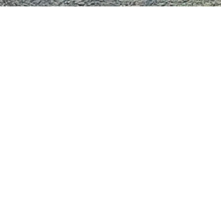
Via S. Urbano, 62, 31022 Preganziol (TV)
P.iva: 04364660268
T.
+39 329 197 1237
M.
elena@galanails.it
Login / Registrati