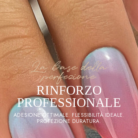
La base della
perfezione
RINFORZO
PROFESSIONALE
ADESIONE OTTIMALE. FLESSIBILITÀ IDEALE.
PROTEZIONE DURATURA.