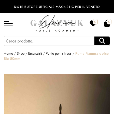
DISTRIBUTORE UFFICIALE MAGNETIC PER IL VENETO
0
0
Home
/
Shop
/
Essenziali
/
Punte per la fresa
/
Punta Fiamma dolce
Blu 50mm