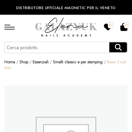
DISTRIBUTORE UFFICIALE MAGNETIC PER IL VENETO
0
0
Home
/
Shop
/
Essenziali
/
Smalti classici e per stamping
/
Base Coat
Nxt