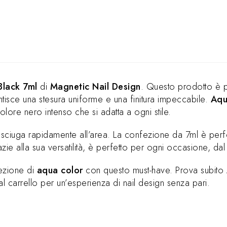
Black 7ml
di
Magnetic Nail Design
. Questo prodotto è p
tisce una stesura uniforme e una finitura impeccabile.
Aqu
lore nero intenso che si adatta a ogni stile.
i asciuga rapidamente all’area. La confezione da 7ml è perfe
azie alla sua versatilità, è perfetto per ogni occasione, dal
lezione di
aqua color
con questo must-have. Prova subito
 al carrello per un’esperienza di nail design senza pari.