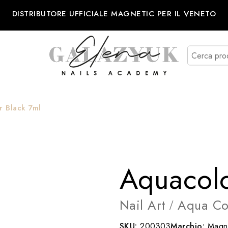
DISTRIBUTORE UFFICIALE MAGNETIC PER IL VENETO
r Black 7ml
Aquacolo
Nail Art
Aqua Co
/
SKU:
200303
Marchio:
Magne