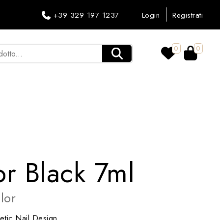
+39 329 197 1237
Login
Registrati
0
0
r Black 7ml
lor
tic Nail Design