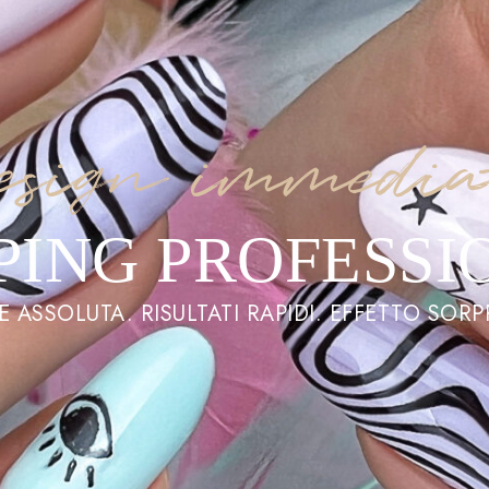
esign immedia
PING PROFESSI
E ASSOLUTA. RISULTATI RAPIDI. EFFETTO SOR