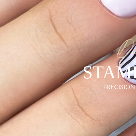
D
STAM
PRECISION