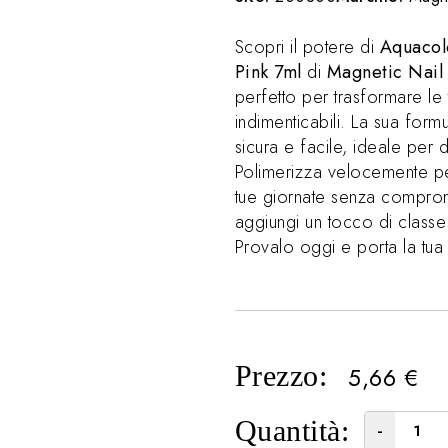
Scopri il potere di
Aquacolo
Pink 7ml
di
Magnetic Nail
perfetto per trasformare le t
indimenticabili. La sua form
sicura e facile, ideale per 
Polimerizza velocemente pe
tue giornate senza compromes
aggiungi un tocco di classe
Provalo oggi e porta la tu
Prezzo:
5,66
€
Quantità:
-