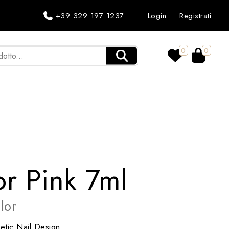
+39 329 197 1237
Login
Registrati
0
0
r Pink 7ml
lor
tic Nail Design