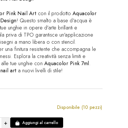
r Pink Nail Art
con il prodotto
Aquacolor
 Design
! Questo smalto a base d'acqua è
ue unghie in opere d'arte brillanti e
ula priva di TPO garantisce un'applicazione
disegni a mano libera o con stencil.
r una finitura resistente che accompagna le
si. Esplora la creatività senza limiti e
 alle tue unghie con
Aquacolor Pink 7ml
.
a
nail art
a nuovi livelli di stile!
Disponibile (10 pezzi)
+
Aggiungi al carrello