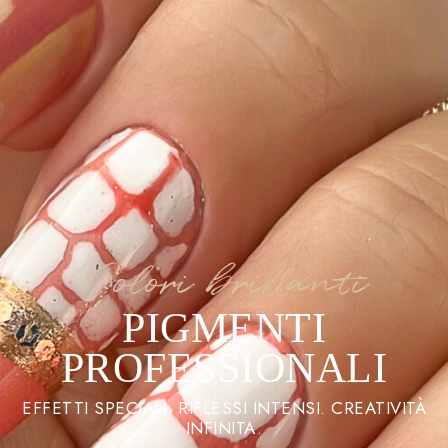
Colori brillanti
PIGMENTI
PROFESSIONALI
EFFETTI SPECIALI. RIFLESSI INTENSI. CREATIVITÀ
INFINITA.