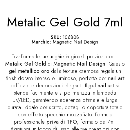
Metalic Gel Gold 7ml
SKU:
106808
Marchio:
Magnetic Nail Design
Trasforma le tue unghie in gioielli preziosi con il
Metalic Gel Gold
di
Magnetic Nail Design
! Questo
gel metallico oro
dalla texture cremosa regala un
finish dorato intenso e luminoso, perfetto per
nail art
raffinate e decorazioni eleganti. Il
gel nail art
si
stende facilmente e si polimerizza in lampada
UV/LED, garantendo aderenza ottimale e lunga
durata. Ideale per scritte, dettagli o copertura totale
con effetto specchio mozzafiato. Formula
professionale
priva di TPO
, formato da 7ml.
Aggiungi un tocco di lusso alle tue creazioni con