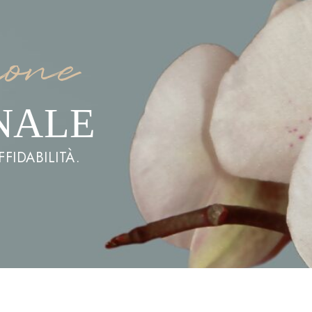
ione
NALE
FIDABILITÀ.