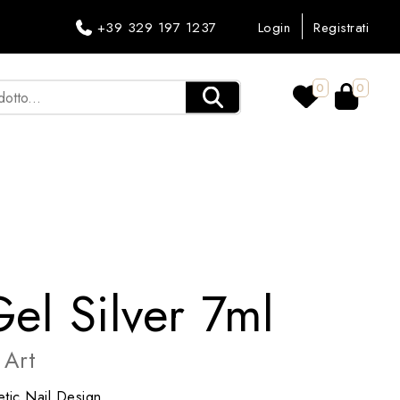
+39 329 197 1237
Login
Registrati
0
0
el Silver 7ml
 Art
tic Nail Design