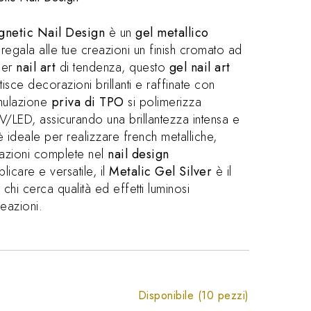
netic Nail Design
è un
gel metallico
egala alle tue creazioni un finish cromato ad
per
nail art
di tendenza, questo
gel nail art
isce decorazioni brillanti e raffinate con
mulazione
priva di TPO
si polimerizza
/LED, assicurando una brillantezza intensa e
è ideale per realizzare french metalliche,
razioni complete nel
nail design
licare e versatile, il
Metalic Gel Silver
è il
chi cerca qualità ed effetti luminosi
reazioni.
Disponibile (10 pezzi)