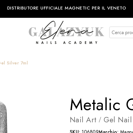
DISTRIBUTORE UFFICIALE MAGNETIC PER IL VENETO
el Silver 7ml
Metalic G
Nail Art
Gel Nail
/
SKU:
106809
Marchio:
Magne