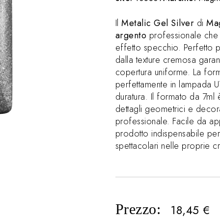
Il
Metalic Gel Silver
di
Mag
argento
professionale che r
effetto specchio. Perfetto 
dalla texture cremosa garant
copertura uniforme. La for
perfettamente in lampada UV
duratura. Il formato da 7ml 
dettagli geometrici e deco
professionale. Facile da app
prodotto indispensabile per 
spettacolari nelle proprie c
Prezzo:
18,45
€