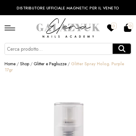
DISTRIBUTORE UFFICIALE MAGNETIC PER IL VENETO
0
0
Home
/
Shop
/
Glitter e Pagliuzze
/
Glitter Spray Holog. Purple
17gr