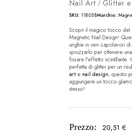
Nail Art
Glitter 
/
SKU:
118058
Marchio:
Magne
Scopri il magico tocco del
Magnetic Nail Design! Ques
unghie in veri capolavori di
spruzzarlo per ottenere un
fissare l'effetto scintillante
perfetta di glitter per un ri
art
e
nail design
, questo p
aggiungere un tocco glamour 
stesso!
Prezzo:
20,51
€