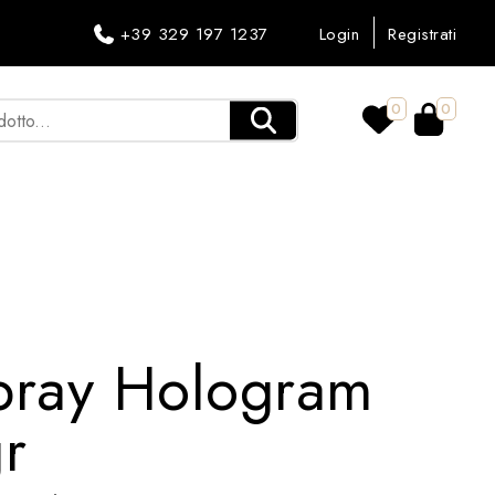
+39 329 197 1237
Login
Registrati
0
0
Spray Hologram
r