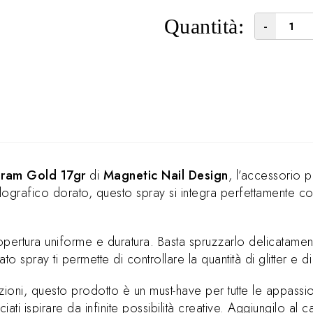
Quantità:
-
gram Gold 17gr
di
Magnetic Nail Design
, l’accessorio p
lografico dorato, questo spray si integra perfettamente con
pertura uniforme e duratura. Basta spruzzarlo delicatamen
o spray ti permette di controllare la quantità di glitter e 
zioni, questo prodotto è un must-have per tutte le appassi
iati ispirare da infinite possibilità creative. Aggiungilo al ca