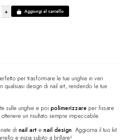
+
Aggiungi al carrello
erfetto per trasformare le tue unghie in veri
 qualsiasi design di nail art, rendendo le tue
te sulle unghie e poi
polimerizzare
per fissare
di ottenere un risultato sempre impeccabile.
onate di
nail art
e
nail design
. Aggiorna il tuo kit
rrello e inizia subito a brillare!