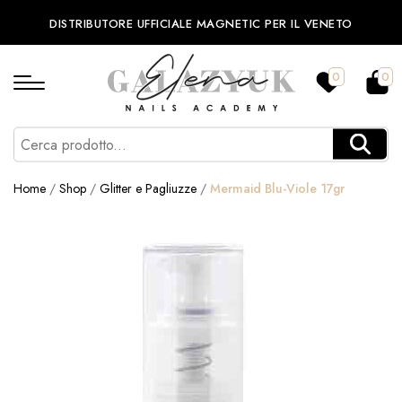
DISTRIBUTORE UFFICIALE MAGNETIC PER IL VENETO
0
0
Home
/
Shop
/
Glitter e Pagliuzze
/
Mermaid Blu-Viole 17gr