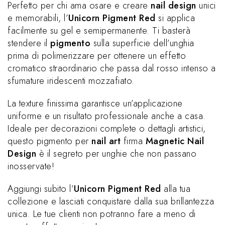
Perfetto per chi ama osare e creare
nail design
unici
e memorabili, l’
Unicorn Pigment Red
si applica
facilmente su gel e semipermanente. Ti basterà
stendere il
pigmento
sulla superficie dell’unghia
prima di polimerizzare per ottenere un effetto
cromatico straordinario che passa dal rosso intenso a
sfumature iridescenti mozzafiato.
La texture finissima garantisce un’applicazione
uniforme e un risultato professionale anche a casa.
Ideale per decorazioni complete o dettagli artistici,
questo pigmento per
nail art
firma
Magnetic Nail
Design
è il segreto per unghie che non passano
inosservate!
Aggiungi subito l’
Unicorn Pigment Red
alla tua
collezione e lasciati conquistare dalla sua brillantezza
unica. Le tue clienti non potranno fare a meno di