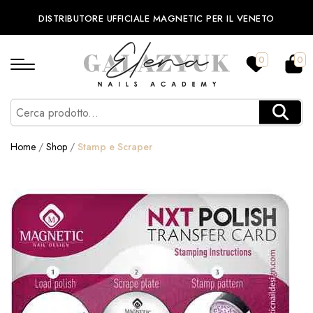
DISTRIBUTORE UFFICIALE MAGNETIC PER IL VENETO
0
0
Home
/
Shop
/
Stamp e Scraper