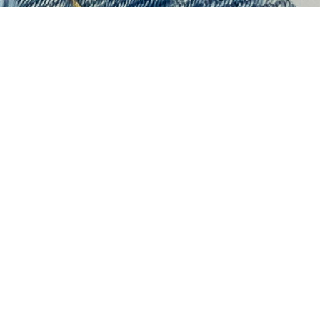
Via S. Urbano, 62, 31022 Preganziol (TV)
P.iva: 04364660268
T.
+39 329 197 1237
M.
elena@galanails.it
Login / Registrati