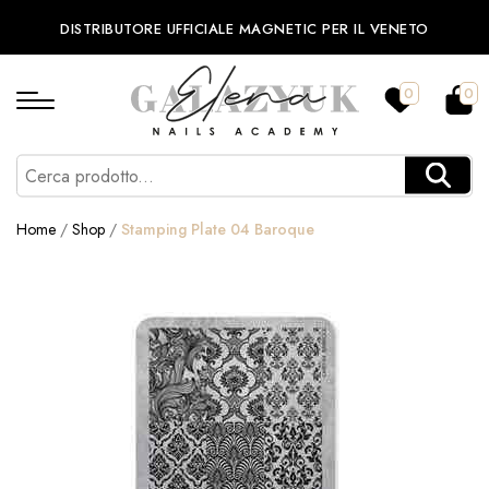
DISTRIBUTORE UFFICIALE MAGNETIC PER IL VENETO
0
0
Home
/
Shop
/
Stamping Plate 04 Baroque