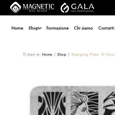
Home
Shop
Formazione
Chi siamo
Contatti
Ti trovi in:
Home
/
Shop
/
Stamping Plate 12 Nou