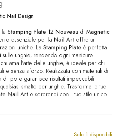
g
ic Nail Design
n la
Stamping Plate 12 Nouveau
di
Magnetic
ento essenziale per la
Nail Art
offre un
razioni uniche. La
Stamping Plate
è perfetta
cati sulle unghie, rendendo ogni manicure
chi ama l'arte delle unghie, è ideale per chi
nali e senza sforzo. Realizzata con materiali di
va di tpo e garantisce risultati impeccabili.
qualsiasi smalto per unghie. Trasforma le tue
te Nail Art
e sorprendi con il tuo stile unico!
Solo 1 disponibili