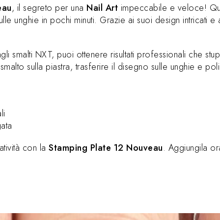
eau
, il segreto per una
Nail Art
impeccabile e veloce! Que
 unghie in pochi minuti. Grazie ai suoi design intricati e a
gli smalti NXT, puoi ottenere risultati professionali che stupi
malto sulla piastra, trasferire il disegno sulle unghie e p
li
gata
tività con la
Stamping Plate 12 Nouveau
. Aggiungila or