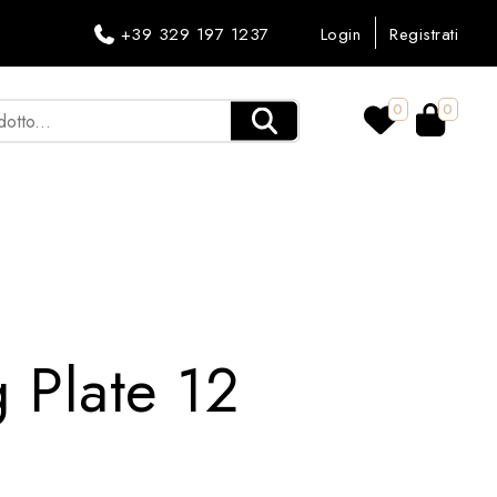
+39 329 197 1237
Login
Registrati
0
0
 Plate 12