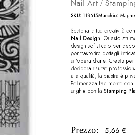
Nail Art
Stampin
/
SKU:
118615
Marchio:
Magnet
Scatena la tua creatività co
Nail Design
. Questo strum
design sofisticato per deco
per trasferire dettagli intri
un'opera d'arte. Creata per 
desidera risultati professio
alta qualità, la piastra è pri
Polimerizza facilmente con 
unghie con la
Stamping Pla
Prezzo:
5,66
€