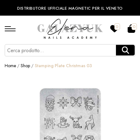
DISTRIBUTORE UFFICIALE MAGNETIC PER IL VENETO
0
0
Home
/
Shop
/
Stamping Plate Christmas 03