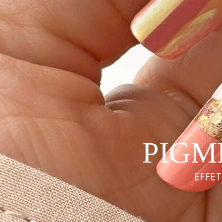
PIGM
EFFET