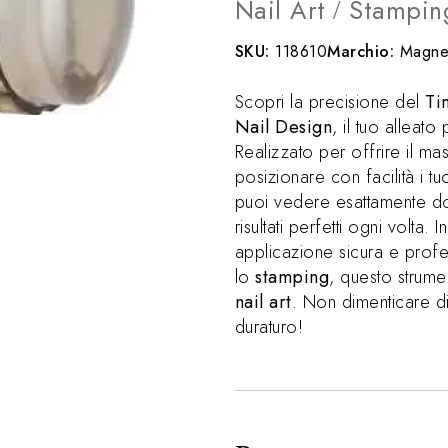
Nail Art
Stampin
/
SKU:
118610
Marchio:
Magnet
Scopri la precisione del
Ti
Nail Design
, il tuo alleato
Realizzato per offrire il ma
posizionare con facilità i tu
puoi vedere esattamente do
risultati perfetti ogni volta.
applicazione sicura e prof
lo
stamping
, questo strume
nail art
. Non dimenticare di
duraturo!