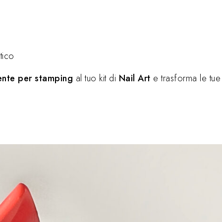
tico
ente per stamping
al tuo kit di
Nail Art
e trasforma le tue