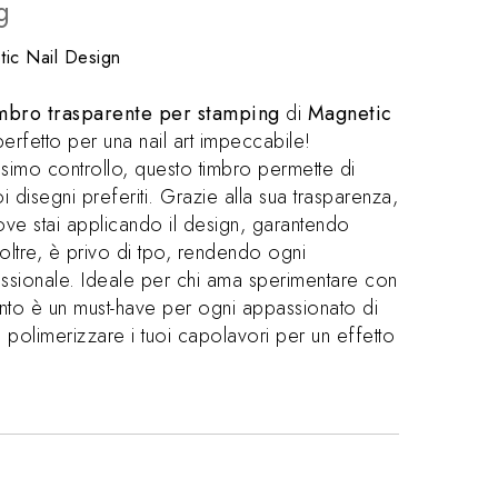
g
ic Nail Design
mbro trasparente per stamping
di
Magnetic
 perfetto per una nail art impeccabile!
ssimo controllo, questo timbro permette di
oi disegni preferiti. Grazie alla sua trasparenza,
ve stai applicando il design, garantendo
 Inoltre, è privo di tpo, rendendo ogni
essionale. Ideale per chi ama sperimentare con
nto è un must-have per ogni appassionato di
 polimerizzare i tuoi capolavori per un effetto