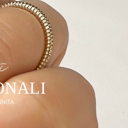
i
ONALI
INITA.