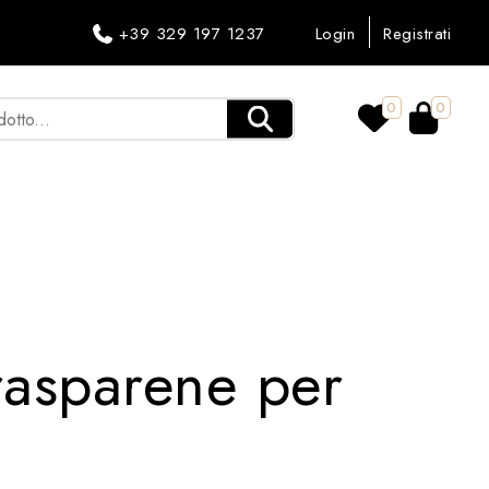
+39 329 197 1237
Login
Registrati
0
0
rasparene per
g