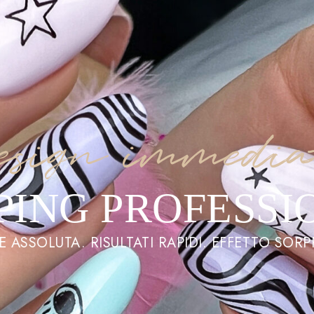
esign immedia
PING PROFESSI
E ASSOLUTA. RISULTATI RAPIDI. EFFETTO SOR