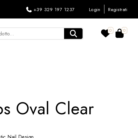
+39 329 197 1237
Login
Registrati
0
0
s Oval Clear
ic Nail Design