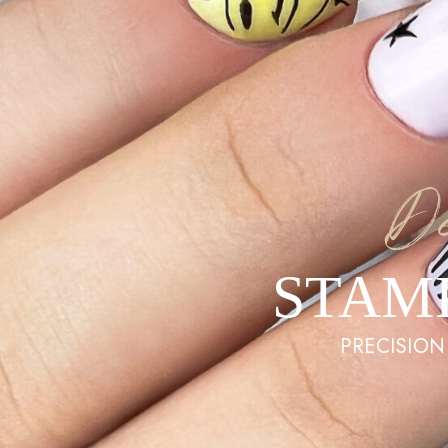
D
STAM
PRECISION