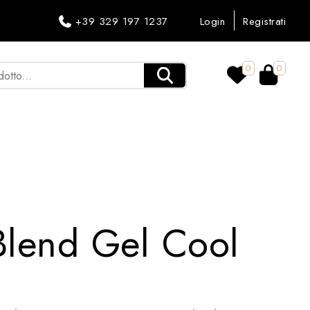
+39 329 197 1237
Login
Registrati
0
0
Blend Gel Cool