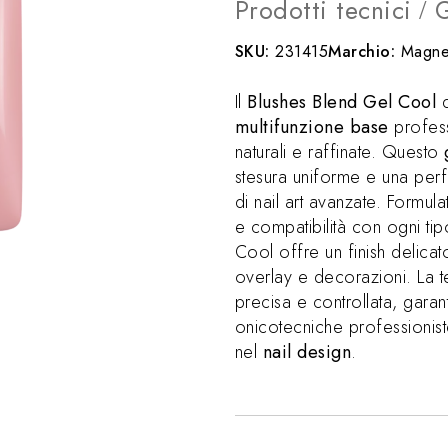
Prodotti tecnici
G
/
SKU:
231415
Marchio:
Magnet
Il
Blushes Blend Gel Cool
multifunzione base
profess
naturali e raffinate. Questo
stesura uniforme e una perf
di nail art avanzate. Formul
e compatibilità con ogni tip
Cool offre un finish delica
overlay e decorazioni. La 
precisa e controllata, garant
onicotecniche professionist
nel
nail design
.