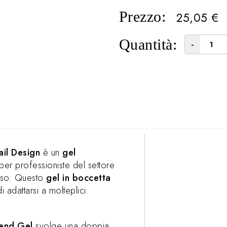
Prezzo:
25,05
€
Quantità:
-
il Design
è un
gel
per professioniste del settore
’uso. Questo
gel in boccetta
i adattarsi a molteplici
lend Gel
svolge una doppia