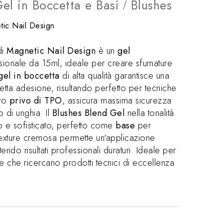
el in Boccetta e Basi
Blushes
/
ic Nail Design
di
Magnetic Nail Design
è un
gel
ionale da 15ml, ideale per creare sfumature
gel in boccetta
di alta qualità garantisce una
etta adesione, risultando perfetto per tecniche
ato
privo di TPO
, assicura massima sicurezza
o di unghia. Il
Blushes Blend Gel
nella tonalità
to e sofisticato, perfetto come
base
per
texture cremosa permette un'applicazione
endo risultati professionali duraturi. Ideale per
e che ricercano prodotti tecnici di eccellenza