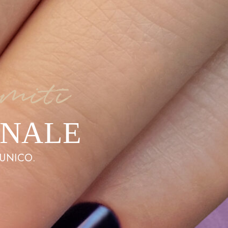
imiti
ONALE
 UNICO.