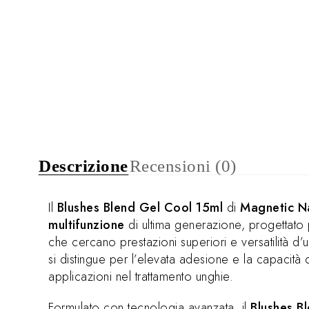
Descrizione
Recensioni (0)
Il
Blushes Blend Gel Cool 15ml
di
Magnetic Na
multifunzione
di ultima generazione, progettato 
che cercano prestazioni superiori e versatilità d
si distingue per l’elevata adesione e la capacità d
applicazioni nel trattamento unghie.
Formulato con tecnologia avanzata, il
Blushes B