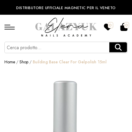
DISTRIBUTORE UFFICIALE MAGNETIC PER IL VENETO
0
0
Home
/
Shop
/
Building Base Clear For Gelpolish 15ml