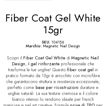
Fiber Coat Gel White
15gr
SKU:
104156
Marchio:
Magnetic Nail Design
Scopri il
Fiber Coat Gel White
di
Magnetic Nail
Design
, il
gel rinforzante
professionale che
trasforma le tue unghie! Questo
fiber coat gel
in
pratico formato da 15gr è arricchito con microfibre
che garantiscono struttura e resistenza eccezionale,
perfetto come
base per ricostruzioni
durature e
unghie naturali. La sua texture cremosa e il colore
bianco intenso lo rendono ideale per french
manicure e nail art creative. Formula
priva di TPO
per