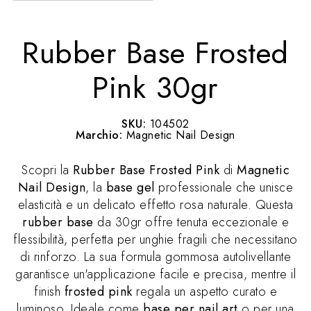
Rubber Base Frosted
Pink 30gr
SKU:
104502
Marchio:
Magnetic Nail Design
Scopri la
Rubber Base Frosted Pink
di
Magnetic
Nail Design
, la
base gel
professionale che unisce
elasticità e un delicato effetto rosa naturale. Questa
rubber base
da 30gr offre tenuta eccezionale e
flessibilità, perfetta per unghie fragili che necessitano
di rinforzo. La sua formula gommosa autolivellante
garantisce un'applicazione facile e precisa, mentre il
finish
frosted pink
regala un aspetto curato e
luminoso. Ideale come
base per nail art
o per una