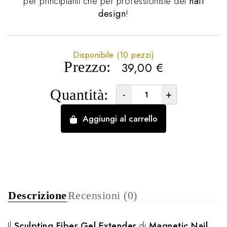
per principianti che per professioniste del
nail
design
!
Disponibile (10 pezzi)
Prezzo:
39,00
€
Quantità:
-
+
Aggiungi al carrello
Descrizione
Recensioni (0)
Il
Sculpting Fiber Gel Extender
di
Magnetic Nail