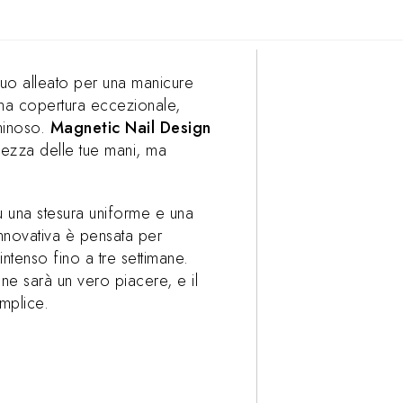
l tuo alleato per una manicure
una copertura eccezionale,
uminoso.
Magnetic Nail Design
lezza delle tue mani, ma
su una stesura uniforme e una
innovativa è pensata per
intenso fino a tre settimane.
ne sarà un vero piacere, e il
mplice.