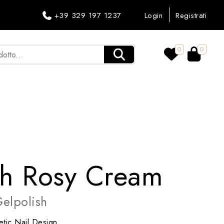
+39 329 197 1237
Login
Registrati
0
0
sh Rosy Cream
elpolish
tic Nail Design