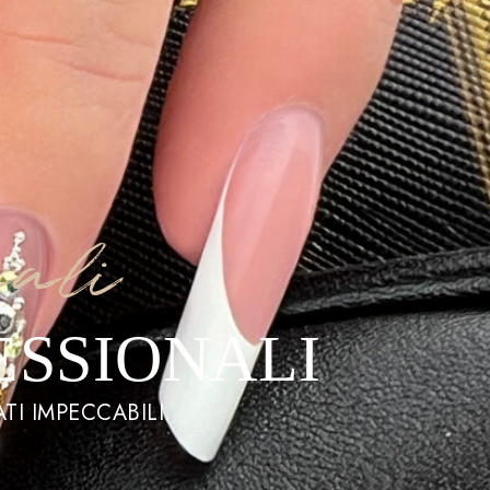
nali
ESSIONALI
TI IMPECCABILI.