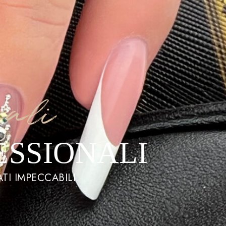
nali
ESSIONALI
TI IMPECCABILI.