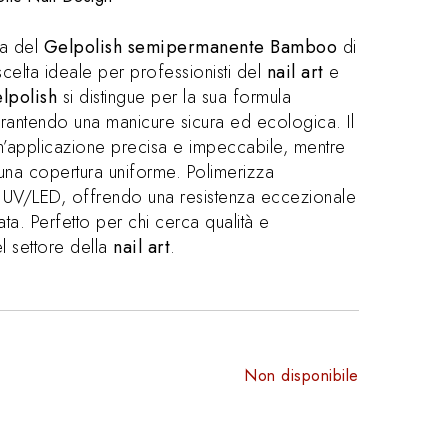
ta del
Gelpolish semipermanente Bamboo
di
 scelta ideale per professionisti del
nail art
e
lpolish
si distingue per la sua formula
arantendo una manicure sicura ed ecologica. Il
n’applicazione precisa e impeccabile, mentre
 una copertura uniforme. Polimerizza
 UV/LED, offrendo una resistenza eccezionale
ata. Perfetto per chi cerca qualità e
l settore della
nail art
.
Non disponibile