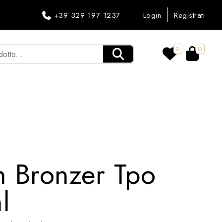
+39 329 197 1237
Login
Registrati
0
0
h Bronzer Tpo
l