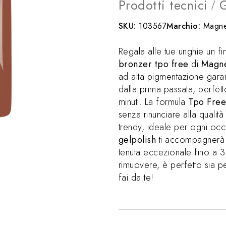
Prodotti tecnici
G
/
SKU:
103567
Marchio:
Magne
Regala alle tue unghie un fi
bronzer tpo free
di
Magne
ad alta pigmentazione garan
dalla prima passata, perfet
minuti. La formula
Tpo Fre
senza rinunciare alla qualit
trendy, ideale per ogni oc
gelpolish
ti accompagnerà 
tenuta eccezionale fino a 3
rimuovere, è perfetto sia p
fai da te!