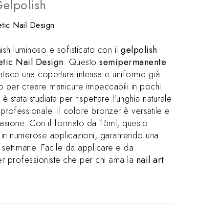
elpolish
tic Nail Design
nish luminoso e sofisticato con il
gelpolish
tic Nail Design
. Questo
semipermanente
tisce una copertura intensa e uniforme già
to per creare manicure impeccabili in pochi
e
è stata studiata per rispettare l'unghia naturale
à professionale. Il colore bronzer è versatile e
casione. Con il formato da 15ml, questo
in numerose applicazioni, garantendo una
 settimane. Facile da applicare e da
er professioniste che per chi ama la
nail art