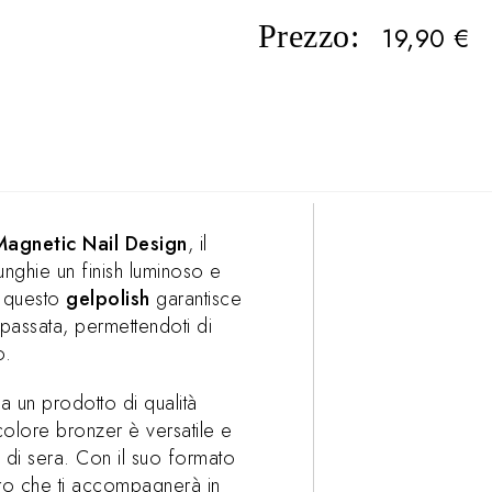
Prezzo:
19,90
€
Magnetic Nail Design
, il
unghie un finish luminoso e
, questo
gelpolish
garantisce
 passata, permettendoti di
o.
ca un prodotto di qualità
 colore bronzer è versatile e
e di sera. Con il suo formato
uro che ti accompagnerà in