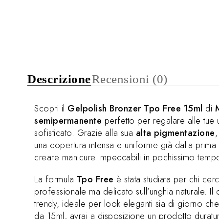
Descrizione
Recensioni (0)
Scopri il
Gelpolish Bronzer Tpo Free 15ml
di
semipermanente
perfetto per regalare alle tue 
sofisticato. Grazie alla sua
alta pigmentazione
una copertura intensa e uniforme già dalla prima
creare manicure impeccabili in pochissimo temp
La formula
Tpo Free
è stata studiata per chi cer
professionale ma delicato sull’unghia naturale. Il
trendy, ideale per look eleganti sia di giorno ch
da 15ml, avrai a disposizione un prodotto durat