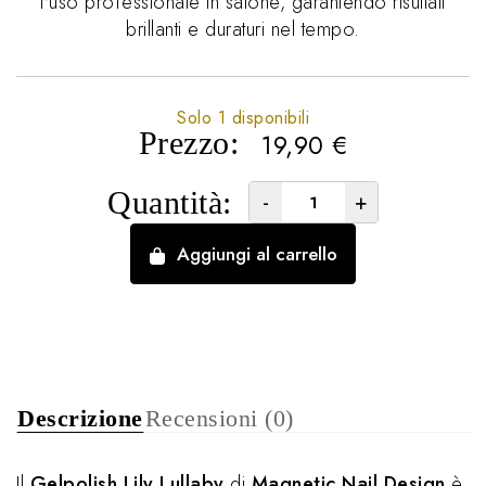
l'uso professionale in salone, garantendo risultati
brillanti e duraturi nel tempo.
Solo 1 disponibili
Prezzo:
19,90
€
Quantità:
-
+
Aggiungi al carrello
Descrizione
Recensioni (0)
Il
Gelpolish Lily Lullaby
di
Magnetic Nail Design
è