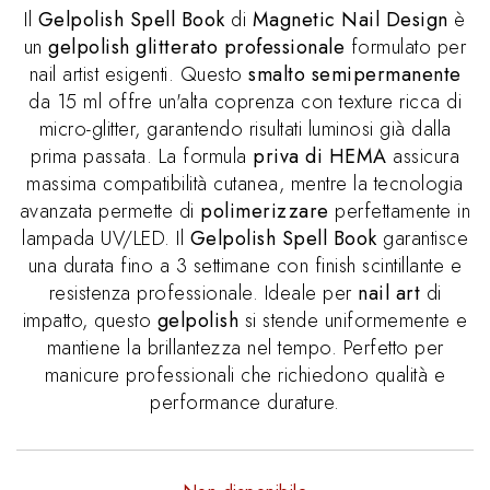
Il
Gelpolish Spell Book
di
Magnetic Nail Design
è
un
gelpolish glitterato professionale
formulato per
nail artist esigenti. Questo
smalto semipermanente
da 15 ml offre un'alta coprenza con texture ricca di
micro-glitter, garantendo risultati luminosi già dalla
prima passata. La formula
priva di HEMA
assicura
massima compatibilità cutanea, mentre la tecnologia
avanzata permette di
polimerizzare
perfettamente in
lampada UV/LED. Il
Gelpolish Spell Book
garantisce
una durata fino a 3 settimane con finish scintillante e
resistenza professionale. Ideale per
nail art
di
impatto, questo
gelpolish
si stende uniformemente e
mantiene la brillantezza nel tempo. Perfetto per
manicure professionali che richiedono qualità e
performance durature.