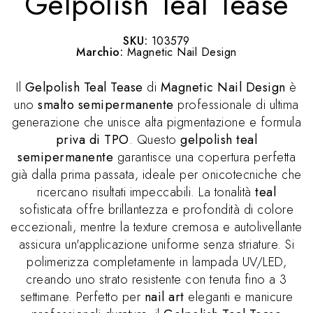
Gelpolish Teal Tease
SKU:
103579
Marchio:
Magnetic Nail Design
Il
Gelpolish Teal Tease
di
Magnetic Nail Design
è
uno
smalto semipermanente
professionale di ultima
generazione che unisce alta pigmentazione e formula
priva di TPO
. Questo
gelpolish teal
semipermanente
garantisce una copertura perfetta
già dalla prima passata, ideale per onicotecniche che
ricercano risultati impeccabili. La tonalità
teal
sofisticata offre brillantezza e profondità di colore
eccezionali, mentre la texture cremosa e autolivellante
assicura un'applicazione uniforme senza striature. Si
polimerizza completamente in lampada UV/LED,
creando uno strato resistente con tenuta fino a 3
settimane. Perfetto per
nail art
eleganti e manicure