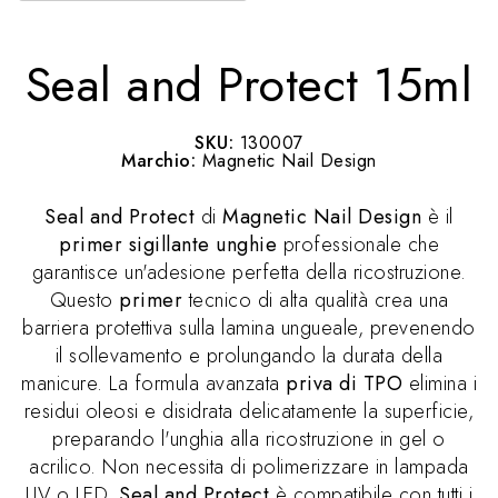
Seal and Protect 15ml
SKU:
130007
Marchio:
Magnetic Nail Design
Seal and Protect
di
Magnetic Nail Design
è il
primer sigillante unghie
professionale che
garantisce un'adesione perfetta della ricostruzione.
Questo
primer
tecnico di alta qualità crea una
barriera protettiva sulla lamina ungueale, prevenendo
il sollevamento e prolungando la durata della
manicure. La formula avanzata
priva di TPO
elimina i
residui oleosi e disidrata delicatamente la superficie,
preparando l'unghia alla ricostruzione in gel o
acrilico. Non necessita di polimerizzare in lampada
UV o LED.
Seal and Protect
è compatibile con tutti i